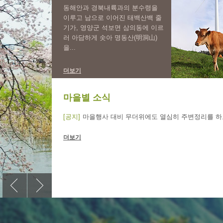
동해안과 경북내륙과의 분수령을
이루고 남으로 이어진 태백산백 줄
기가, 영양군 석보면 삼의동에 이르
러 아담하게 솟아 명동산(明洞山)
을...
더보기
마을별 소식
[공지]
마을행사 대비 무더위에도 열심히 주변정리를 하고
더보기