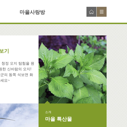
마을사랑방
보기
 청정 오지 탐험을 원
원한 신바람의 오지!
군의 동쪽 석보면 화
오세요~
소개
마을 특산물