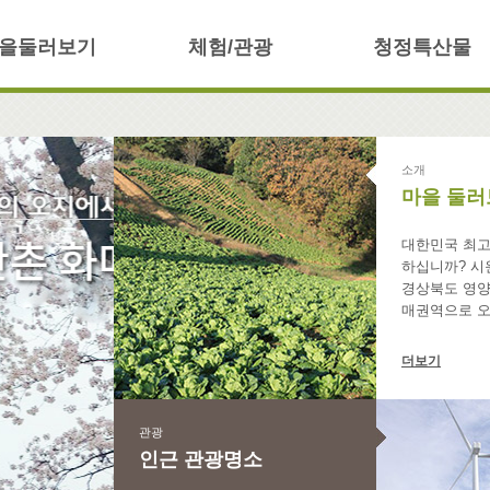
을둘러보기
체험/관광
청정특산물
소개
마을 둘러
대한민국 최고
하십니까? 시
경상북도 영양
매권역으로 
더보기
관광
인근 관광명소